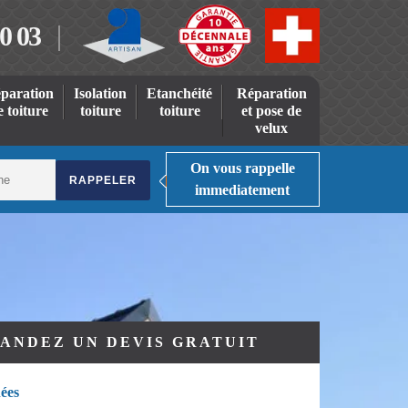
0 03
paration
Isolation
Etanchéité
Réparation
e toiture
toiture
toiture
et pose de
velux
On vous rappelle
immediatement
ANDEZ UN DEVIS GRATUIT
ées