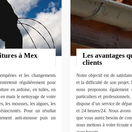
oitures à Mex
Les avantages q
clients
ntempéries et les changements
Notre objectif est de satisfai
entretenir régulièrement pour
et la difficulté de son projet
ture en ardoise, en tuiles, en
nous proposons également d
 en main le nettoyage de votre
particuliers et professionne
es, les mousses, les algues, les
dispose d’un service de dépan
désincrustés. Pour un résultat
et 24 heures/24. Nous avon
itement anti-mousse puis un
que vous aurez besoin de cons
nous mettons à votre écoute e
avez besoin.