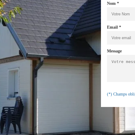
Nom *
Email *
Message
(*) Champs obli