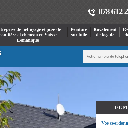
078 612 2
treprise de nettoyage et pose de
Peinture
Ravalement
Ré
gouttière et cheneau en Suisse
sur tuile
de façade
d
Lemanique
S
DEM
Vos coordonn