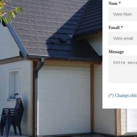
Nom *
Email *
Message
(*) Champs obli