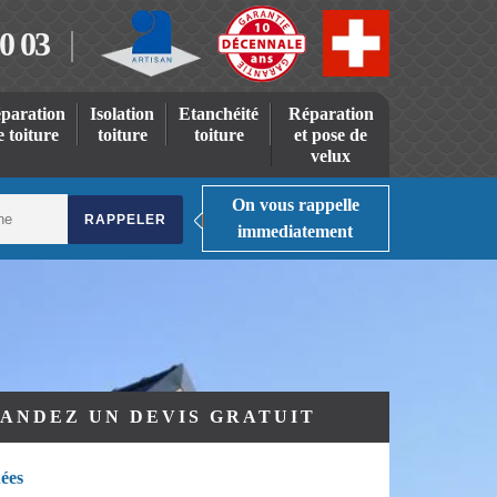
0 03
paration
Isolation
Etanchéité
Réparation
e toiture
toiture
toiture
et pose de
velux
On vous rappelle
immediatement
ANDEZ UN DEVIS GRATUIT
ées