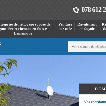
078 612 2
treprise de nettoyage et pose de
Peinture
Ravalement
Ré
gouttière et cheneau en Suisse
sur tuile
de façade
d
Lemanique
S
DEM
Vos coordonn